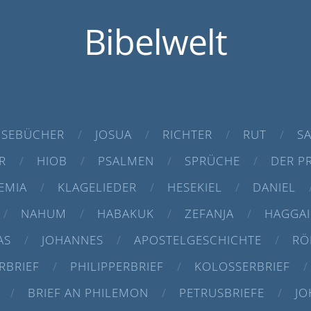
Bibelwelt
SEBÜCHER
JOSUA
RICHTER
RUT
S
R
HIOB
PSALMEN
SPRÜCHE
DER P
EMIA
KLAGELIEDER
HESEKIEL
DANIEL
NAHUM
HABAKUK
ZEFANJA
HAGGAI
AS
JOHANNES
APOSTELGESCHICHTE
RÖ
RBRIEF
PHILIPPERBRIEF
KOLOSSERBRIEF
BRIEF AN PHILEMON
PETRUSBRIEFE
JO