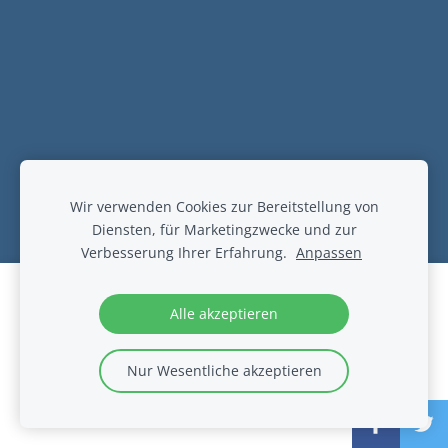
Wir verwenden Cookies zur Bereitstellung von
Diensten, für Marketingzwecke und zur
Verbesserung Ihrer Erfahrung.
Anpassen
Erstellen Sie Ihre Website oder Ihren
Alle akzeptieren
Online-Shop mit Mozello.
Schnell, einfach, ohne Programmieraufwand.
Nur Wesentliche akzeptieren
Mehr erfahren