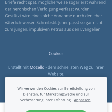
Briefe recht spät, möglicherweise sogar erst während
der neronischen Verfolgung verfasst wurden.
Gestützt wird eine solche Annahme durch den eher
väterlich-weisen Schreibstil. Jener passt so gar nicht
zum jungen, impulsiven Petrus aus den Evangelien.
Cookies
Erstellt mit
Mozello
- dem schnellsten Weg zu Ihrer
Website.
Wir verwenden Cookies zur Bereitstellung von
Diensten, für Marketingzwecke und zur
Verbesserung Ihrer Erfahrung.
Anpassen
Erstellen Sie Ihre Website oder Ihren