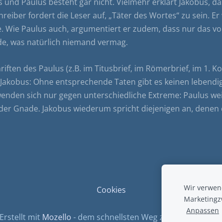
 und Paulus besteht gar nicht. Vielmehr erklärt Jakobus, 
eiber fordert die Leser auf, „Täter des Wortes“ zu sein. Er
. Wie Paulus auch, argumentiert er zudem, dass nur das vo
e, was natürlich niemand vermag.
ften des Paulus (z.B. im Titusbrief, im Römerbrief, im 1. Ko
 Jakobus: Ohne entsprechende Taten gibt es keinen lebend
 wenden sich nur gegen unterschiedliche Extreme: Paulus wei
r Gnade. Jakobus wiederum spricht diejenigen an, denen d
Wir verwend
Cookies
Marketingz
Anpassen
Erstellt mit
Mozello
- dem schnellsten Weg zu Ihrer Website