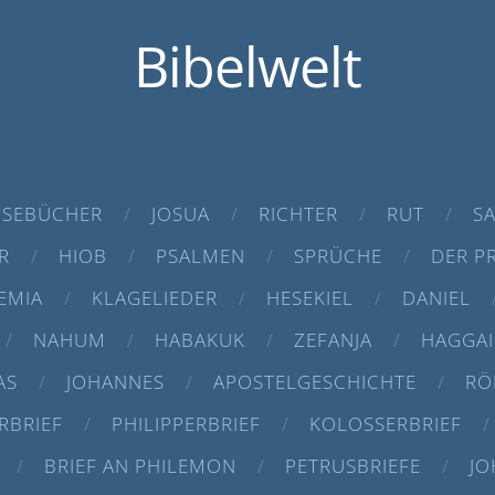
Bibelwelt
SEBÜCHER
JOSUA
RICHTER
RUT
S
R
HIOB
PSALMEN
SPRÜCHE
DER P
EMIA
KLAGELIEDER
HESEKIEL
DANIEL
NAHUM
HABAKUK
ZEFANJA
HAGGAI
AS
JOHANNES
APOSTELGESCHICHTE
RÖ
RBRIEF
PHILIPPERBRIEF
KOLOSSERBRIEF
BRIEF AN PHILEMON
PETRUSBRIEFE
JO