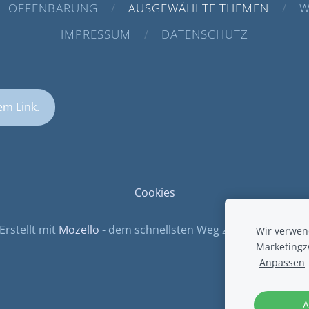
OFFENBARUNG
AUSGEWÄHLTE THEMEN
W
IMPRESSUM
DATENSCHUTZ
em Link.
Cookies
Erstellt mit
Mozello
- dem schnellsten Weg zu Ihrer Website
Wir verwend
Marketingz
Anpassen
A