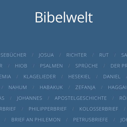
Bibelwelt
SEBÜCHER
JOSUA
RICHTER
RUT
S
R
HIOB
PSALMEN
SPRÜCHE
DER P
EMIA
KLAGELIEDER
HESEKIEL
DANIEL
NAHUM
HABAKUK
ZEFANJA
HAGGAI
AS
JOHANNES
APOSTELGESCHICHTE
RÖ
RBRIEF
PHILIPPERBRIEF
KOLOSSERBRIEF
BRIEF AN PHILEMON
PETRUSBRIEFE
JO