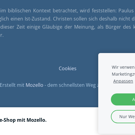
 biblischen Kontext betrachtet, wird feststellen: Paulus 
glich einen Ist-Zustand. Christen sollen sich deshalb nicht
ieser Zeit einige Gläubige der Meinung, als Bürger des k
r.
Wir verwend
Cookies
Marketingz
Anpassen
Erstellt mit
Mozello
- dem schnellsten Weg zu Ihrer Website
A
Nur Wes
ne-Shop mit Mozello.
.