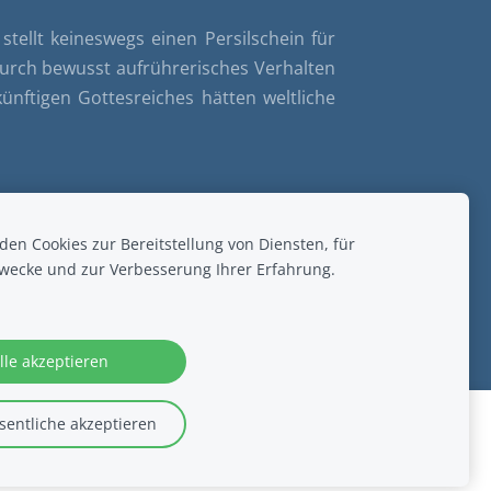
stellt keineswegs einen Persilschein für
 durch bewusst aufrührerisches Verhalten
ünftigen Gottesreiches hätten weltliche
en Cookies zur Bereitstellung von Diensten, für
wecke und zur Verbesserung Ihrer Erfahrung.
.
lle akzeptieren
entliche akzeptieren
Missbrauch melden
Mehr erfahren