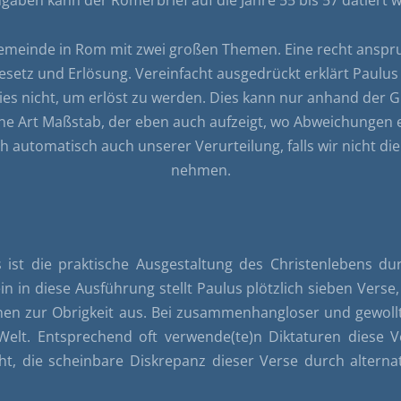
ie Gemeinde in Rom mit zwei großen Themen. Eine recht anspr
z und Erlösung. Vereinfacht ausgedrückt erklärt Paulus d
 dies nicht, um erlöst zu werden. Dies kann nur anhand der G
e Art Maßstab, der eben auch aufzeigt, wo Abweichungen e
 automatisch auch unserer Verurteilung, falls wir nicht di
nehmen.
ist die praktische Ausgestaltung des Christenlebens durc
in in diese Ausführung stellt Paulus plötzlich sieben Verse
lnen zur Obrigkeit aus. Bei zusammenhangloser und gewollt
r Welt. Entsprechend oft verwende(te)n Diktaturen diese 
ht, die scheinbare Diskrepanz dieser Verse durch altern