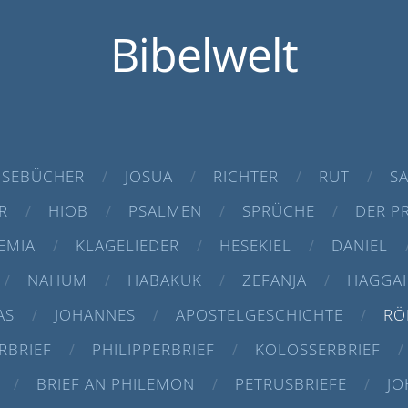
Bibelwelt
SEBÜCHER
JOSUA
RICHTER
RUT
S
R
HIOB
PSALMEN
SPRÜCHE
DER P
EMIA
KLAGELIEDER
HESEKIEL
DANIEL
NAHUM
HABAKUK
ZEFANJA
HAGGAI
AS
JOHANNES
APOSTELGESCHICHTE
RÖ
RBRIEF
PHILIPPERBRIEF
KOLOSSERBRIEF
BRIEF AN PHILEMON
PETRUSBRIEFE
JO