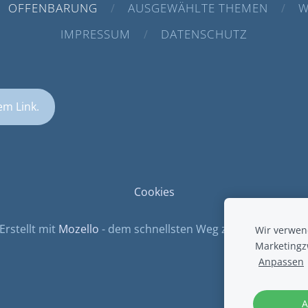
OFFENBARUNG
AUSGEWÄHLTE THEMEN
W
IMPRESSUM
DATENSCHUTZ
em Link.
Cookies
Erstellt mit
Mozello
- dem schnellsten Weg zu Ihrer Website
Wir verwend
Marketingz
Anpassen
A