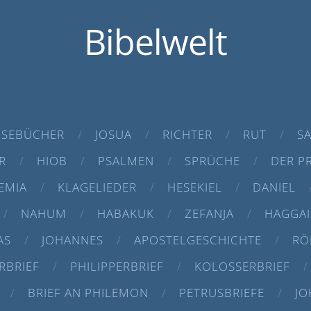
Bibelwelt
SEBÜCHER
JOSUA
RICHTER
RUT
S
R
HIOB
PSALMEN
SPRÜCHE
DER P
EMIA
KLAGELIEDER
HESEKIEL
DANIEL
NAHUM
HABAKUK
ZEFANJA
HAGGAI
AS
JOHANNES
APOSTELGESCHICHTE
RÖ
RBRIEF
PHILIPPERBRIEF
KOLOSSERBRIEF
BRIEF AN PHILEMON
PETRUSBRIEFE
JO